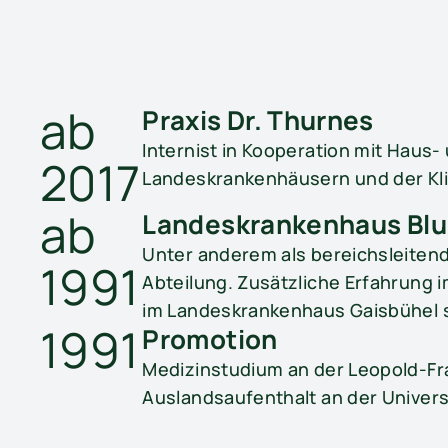
ab
Praxis Dr. Thurnes
Internist in Kooperation mit Haus-
2017
Landeskrankenhäusern und der Kli
ab
Landes­krankenhaus Bl
Unter anderem als bereichsleitend
1991
Abteilung. Zusätzliche Erfahrung 
im Landeskrankenhaus Gaisbühel so
1991
Promotion
Medizinstudium an der Leopold-Fr
Auslandsaufenthalt an der Univers